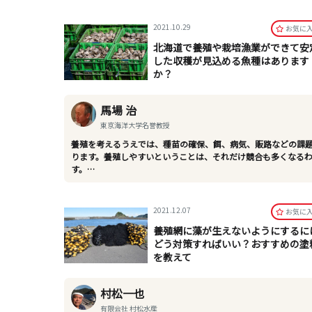
2021.10.29
お気に
北海道で養殖や栽培漁業ができて安
した収穫が見込める魚種はあります
か？
馬場 治
東京海洋大学名誉教授
養殖を考えるうえでは、種苗の確保、餌、病気、販路などの課
ります。養殖しやすいということは、それだけ競合も多くなる
す。…
2021.12.07
お気に
養殖網に藻が生えないようにするに
どう対策すればいい？おすすめの塗
を教えて
村松一也
有限会社 村松水産