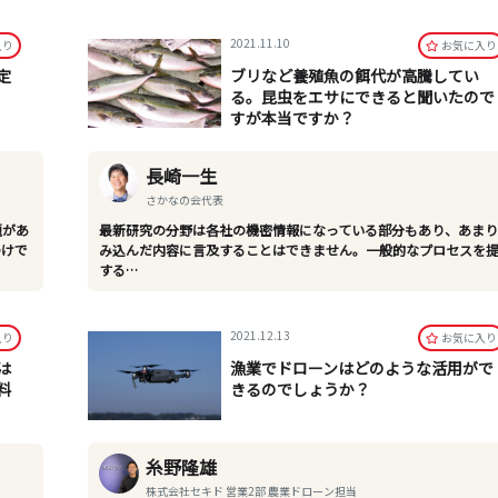
2021.11.10
⼊り
お気に⼊り
定
ブリなど養殖魚の餌代が高騰してい
る。昆虫をエサにできると聞いたので
すが本当ですか？
長崎一生
さかなの会代表
題があ
最新研究の分野は各社の機密情報になっている部分もあり、あま
わけで
み込んだ内容に言及することはできません。一般的なプロセスを
する…
2021.12.13
⼊り
お気に⼊り
は
漁業でドローンはどのような活用がで
料
きるのでしょうか？
糸野隆雄
株式会社セキド 営業2部 農業ドローン担当