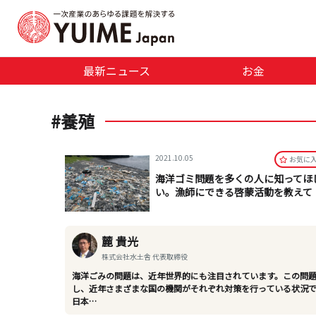
最新ニュース
お金
#養殖
2021.10.05
お気に
海洋ゴミ問題を多くの人に知ってほ
い。漁師にできる啓蒙活動を教えて
麓 貴光
株式会社水土舎 代表取締役
海洋ごみの問題は、近年世界的にも注目されています。この問
し、近年さまざまな国の機関がそれぞれ対策を行っている状況
日本…