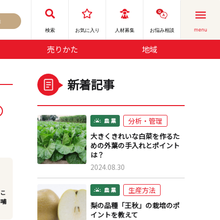
録
menu
検索
お気に⼊り
人材募集
お悩み相談
売りかた
地域
新着記事
分析・管理
大きくきれいな白菜を作るた
めの外葉の手入れとポイント
は？
2024.08.30
生産方法
。こ
洋哺
梨の品種「王秋」の栽培のポ
イントを教えて