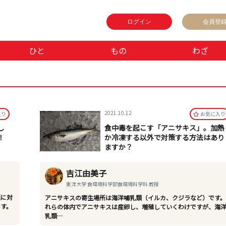
ログイン
会員登
ひと
もの
わざ
2021.10.12
⼊り
お気に⼊り
し
食中毒を起こす「アニサキス」。加熱
！
か冷凍する以外で対策する方法はあり
ますか？
吉江由美子
東洋大学 食環境科学部食環境科学科 教授
題に対
アニサキスの寄生場所は海洋哺乳類（イルカ、クジラなど）です
です。
れらの体内でアニサキスは産卵し、増殖していくわけですが、海
乳類…