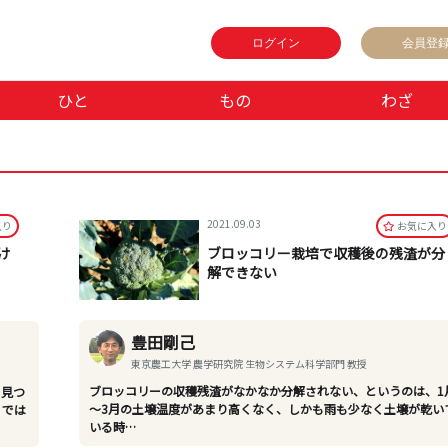
ログイン
会員登
ひと
もの
わざ
2021.09.03
⼊り
お気に⼊り
け
ブロッコリー栽培で収穫後の残渣が分
解できない
豊田剛己
東京農工大学 農学研究院 生物システム科学部門 教授
ブロッコリーの収穫残渣がなかなか分解されない、というのは、1
を見つ
～3月の土壌温度があまり高くなく、しかも雨も少なく土壌が乾い
」では
いる時…