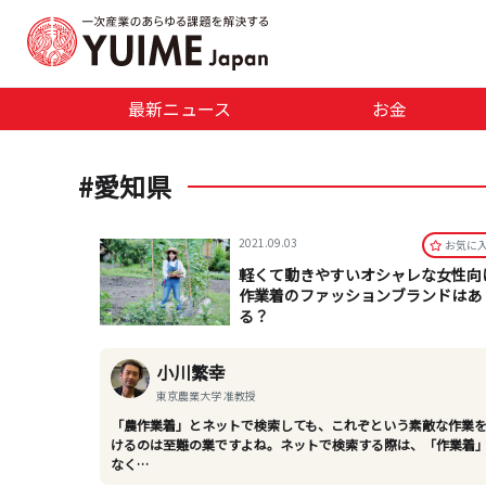
最新ニュース
お金
#愛知県
2021.09.03
お気に
軽くて動きやすいオシャレな女性向
作業着のファッションブランドはあ
る？
小川繁幸
東京農業大学 准教授
「農作業着」とネットで検索しても、これぞという素敵な作業
けるのは至難の業ですよね。ネットで検索する際は、「作業着
なく…