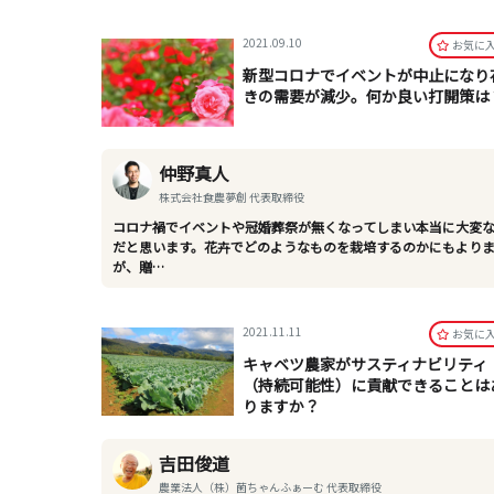
2021.09.10
お気に
新型コロナでイベントが中止になり
きの需要が減少。何か良い打開策は
仲野真人
株式会社食農夢創 代表取締役
コロナ禍でイベントや冠婚葬祭が無くなってしまい本当に大変
だと思います。花卉でどのようなものを栽培するのかにもより
が、贈…
2021.11.11
お気に
キャベツ農家がサスティナビリティ
（持続可能性）に貢献できることは
りますか？
吉田俊道
農業法人（株）菌ちゃんふぁーむ 代表取締役