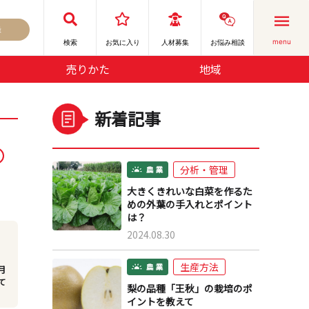
録
menu
検索
お気に⼊り
人材募集
お悩み相談
売りかた
地域
新着記事
分析・管理
大きくきれいな白菜を作るた
めの外葉の手入れとポイント
は？
2024.08.30
生産方法
月
て
梨の品種「王秋」の栽培のポ
イントを教えて