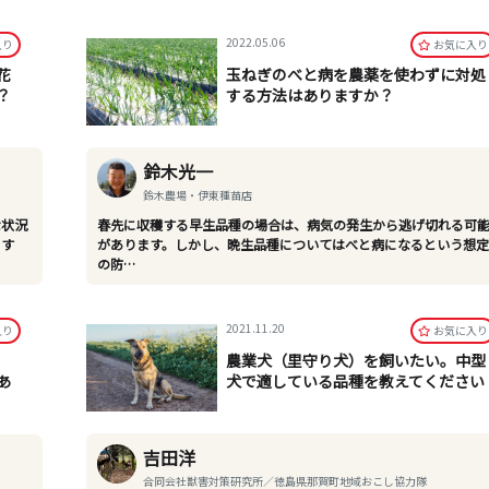
2022.05.06
⼊り
お気に⼊り
花
玉ねぎのべと病を農薬を使わずに対処
？
する方法はありますか？
鈴木光一
鈴木農場・伊東種苗店
な状況
春先に収穫する早生品種の場合は、病気の発生から逃げ切れる可
ます
があります。しかし、晩生品種についてはべと病になるという想
の防…
2021.11.20
⼊り
お気に⼊り
農業犬（里守り犬）を飼いたい。中型
あ
犬で適している品種を教えてください
吉田洋
合同会社獣害対策研究所／徳島県那賀町地域おこし協力隊