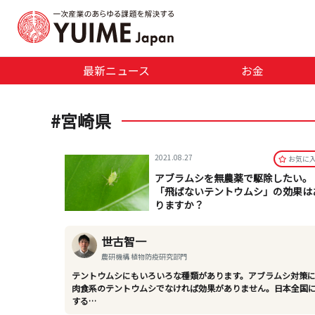
最新ニュース
お金
#宮崎県
2021.08.27
お気に
アブラムシを無農薬で駆除したい。
「飛ばないテントウムシ」の効果は
りますか？
世古智一
農研機構 植物防疫研究部門
テントウムシにもいろいろな種類があります。アブラムシ対策
肉食系のテントウムシでなければ効果がありません。日本全国
する…