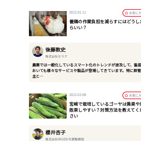
2022.01.11
お気に
養鶏の作業負担を減らすにはどうし
らいい？
後藤敦史
株式会社セラク
農業では一般化しているスマート化のトレンドが波及して、畜
おいても様々なサービスや製品が登場してきています。特に群
主と…
2022.03.08
お気に
宮崎で栽培しているゴーヤは黄果や
敗果しやすい？対策方法を教えてく
さい
櫻井杏子
株式会社INGEN 代表取締役