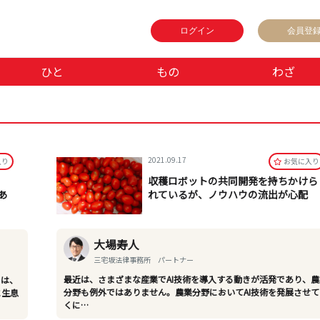
ログイン
会員登
ひと
もの
わざ
2021.09.17
⼊り
お気に⼊り
収穫ロボットの共同開発を持ちかけら
あ
れているが、ノウハウの流出が心配
大場寿人
三宅坂法律事務所 パートナー
最近は、さまざまな産業でAI技術を導入する動きが活発であり、農
には、
分野も例外ではありません。農業分野においてAI技術を発展させて
に生息
くに…