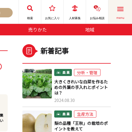
録
menu
検索
お気に⼊り
人材募集
お悩み相談
売りかた
地域
新着記事
分析・管理
大きくきれいな白菜を作るた
めの外葉の手入れとポイント
は？
2024.08.30
生産方法
業
い
梨の品種「王秋」の栽培のポ
イントを教えて