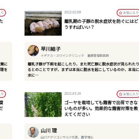
2022.02.09
⼊り
お気に⼊り
た
離乳期の子豚の脱水症状を防ぐにはど
うすればいい？
早川結子
イデアス・スワインクリニック 養豚管理獣医師
産業に
離乳子豚が下痢を起こしたり、また死亡豚に脱水症状が見られた
管理を
るとのことですが、まずは本当に脱水を起こしているのか、本当
水に…
2022.03.24
⼊り
お気に⼊り
腐
ゴーヤを栽培しても霜害で出荷できな
だ
いものが多い。効果的な霜害対策を教
えてください
山川 理
山川アグリコンサルツ代表、農学博士