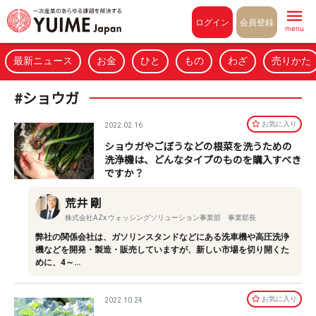
Pull to refresh
ログイン
会員登録
menu
最新ニュース
お金
ひと
もの
わざ
売りかた
#ショウガ
お気に⼊り
2022.02.16
ショウガやごぼうなどの根菜を洗うための
洗浄機は、どんなタイプのものを購入すべき
ですか？
荒井 剛
株式会社AZx ウォッシングソリューション事業部 事業部長
弊社の関係会社は、ガソリンスタンドなどにある洗車機や高圧洗浄
機などを開発・製造・販売していますが、新しい市場を切り開くた
めに、4～…
お気に⼊り
2022.10.24