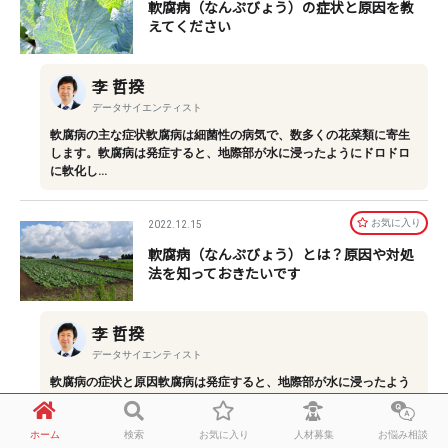
軟腐病（なんぷびょう）の症状と原因を教
えてください
李 哲揆
データサイエンティスト
軟腐病の主な症状軟腐病は細菌性の病気で、数多くの花菜類に寄生
します。軟腐病は発症すると、地際部が水に浸ったようにドロドロ
に軟化し…
お気に⼊り
2022.12.15
軟腐病（なんぷびょう）とは？原因や対処
法を知っておきたいです
李 哲揆
データサイエンティスト
軟腐病の症状と原因軟腐病は発症すると、地際部が水に浸ったよう
にドロドロに軟化しはじめ、悪化すると濃褐色に変色したり空洞化
を起こし…
ホーム
検索
お気に入り
人材募集
お悩み相談