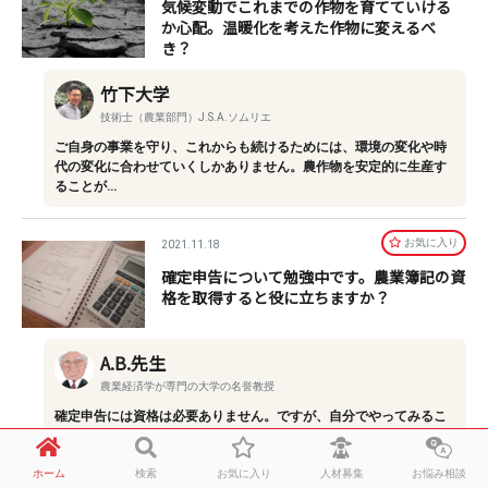
気候変動でこれまでの作物を育てていける
か心配。温暖化を考えた作物に変えるべ
き？
竹下大学
技術士（農業部門）J.S.A.ソムリエ
ご自身の事業を守り、これからも続けるためには、環境の変化や時
代の変化に合わせていくしかありません。農作物を安定的に生産す
ることが…
お気に⼊り
2021.11.18
確定申告について勉強中です。農業簿記の資
格を取得すると役に立ちますか？
A.B.先生
農業経済学が専門の大学の名誉教授
確定申告には資格は必要ありません。ですが、自分でやってみるこ
とは勉強になるので、ぜひご自身で確定申告に挑戦してみてくださ
い。初め…
ホーム
検索
お気に入り
人材募集
お悩み相談