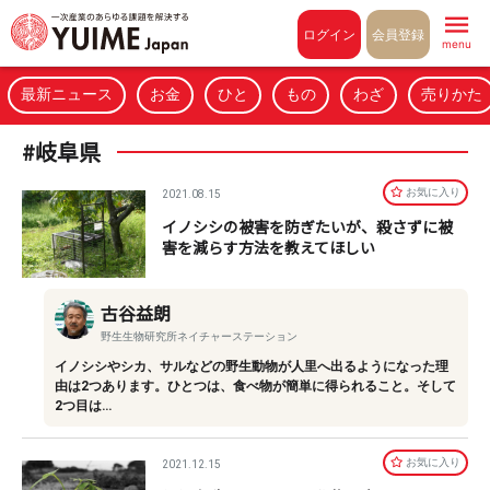
Pull to refresh
ログイン
会員登録
menu
最新ニュース
お金
ひと
もの
わざ
売りかた
#岐阜県
お気に⼊り
2021.08.15
イノシシの被害を防ぎたいが、殺さずに被
害を減らす方法を教えてほしい
古谷益朗
野生生物研究所ネイチャーステーション
イノシシやシカ、サルなどの野生動物が人里へ出るようになった理
由は2つあります。ひとつは、食べ物が簡単に得られること。そして
2つ目は…
お気に⼊り
2021.12.15