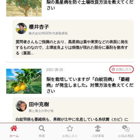
梨の黒星病を防ぐ土壌改良方法を教えてくだ
さい
櫻井杏子
株式会社INGEN 代表取締役
質問者さんもご指摘のとおり、黒星病は葉や果実などの表面に発生
するものなので、土壌改良よりは病徴が現れた部分に薬剤を散布す
る（葉面…
お気に⼊り
2021.09.25
梨を栽培していますが「白紋羽病」「萎縮
病」が発生しました。対策方法を教えてくだ
さい
田中克樹
農と風土の学び舎
白紋羽病も萎縮病も、果樹が土中に生息している糸状菌（カビ）に
感染することで引き起こされる病気です。症状が悪化すると、白紋
羽病では…
ホーム
検索
お気に入り
人材募集
お悩み相談