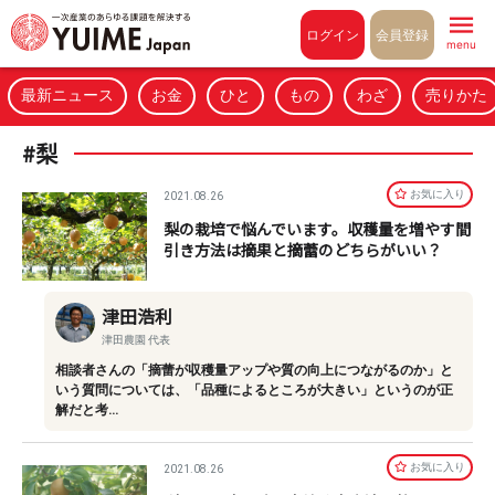
Pull to refresh
ログイン
会員登録
menu
最新ニュース
お金
ひと
もの
わざ
売りかた
#梨
お気に⼊り
2021.08.26
梨の栽培で悩んでいます。収穫量を増やす間
引き方法は摘果と摘蕾のどちらがいい？
津田浩利
津田農園 代表
相談者さんの「摘蕾が収穫量アップや質の向上につながるのか」と
いう質問については、「品種によるところが大きい」というのが正
解だと考…
お気に⼊り
2021.08.26