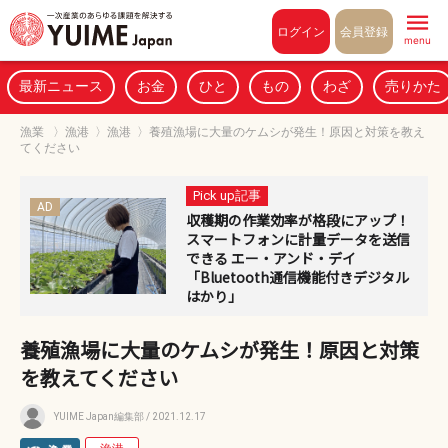
Pull to refresh
ログイン
会員登録
menu
最新ニュース
お金
ひと
もの
わざ
売りかた
漁業
〉
漁港
〉
漁港
〉
養殖漁場に大量のケムシが発生！原因と対策を教え
てください
Pick up記事
AD
収穫期の作業効率が格段にアップ！
スマートフォンに計量データを送信
できる エー・アンド・デイ
「Bluetooth通信機能付きデジタル
はかり」
養殖漁場に大量のケムシが発生！原因と対策
を教えてください
YUIME Japan編集部
/ 2021.12.17