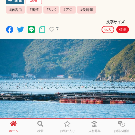
漁港
#病害虫
#養殖
#サバ
#アジ
#長崎県
文字サイズ
7
拡大
標準
ホーム
検索
お気に入り
人材募集
お悩み相談