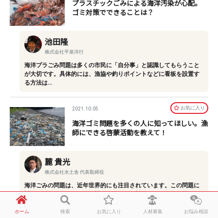
プラスチックごみによる海洋汚染が心配。
ゴミ対策でできることは？
池田隆
株式会社平泉洋行
海洋プラごみ問題は多くの市民に「自分事」と認識してもらうこと
が大切です。具体的には、漁協や釣りポイントなどに看板を設置す
る方法は…
お気に⼊り
2021.10.05
海洋ゴミ問題を多くの人に知ってほしい。漁
師にできる啓蒙活動を教えて！
麓 貴光
株式会社水土舎 代表取締役
海洋ごみの問題は、近年世界的にも注目されています。この問題に
対し、近年さまざまな国の機関がそれぞれ対策を行っている状況で
す。日本…
ホーム
検索
お気に入り
人材募集
お悩み相談