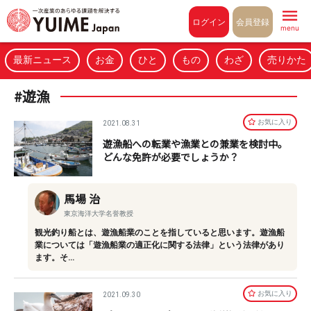
Pull to refresh
ログイン
会員登録
menu
最新ニュース
お金
ひと
もの
わざ
売りかた
#遊漁
お気に⼊り
2021.08.31
遊漁船への転業や漁業との兼業を検討中。
どんな免許が必要でしょうか？
馬場 治
東京海洋大学名誉教授
観光釣り船とは、遊漁船業のことを指していると思います。遊漁船
業については「遊漁船業の適正化に関する法律」という法律があり
ます。そ…
お気に⼊り
2021.09.30