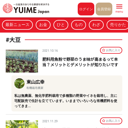
Pull to refresh
ログイン
会員登録
menu
最新ニュース
お金
ひと
もの
わざ
売りかた
#大豆
お気に⼊り
2021.10.16
肥料用魚粉で野菜のうま味が高まるって本
当？メリットとデメリットが知りたいです
東山広幸
有機栽培農家
私は無農薬、無化学肥料栽培で多種類の野菜やイネを栽培し、主に
宅配販売で生計を立てています。いままでいろいろな有機肥料を使
ってきま…
お気に⼊り
2021.11.29