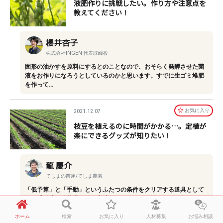
液肥作りに挑戦したい。作り方や注意点を
教えてください！
櫻井杏子
株式会社INGEN 代表取締役
固形の油かすを原料にするとのことなので、おそらく発酵させた菌
液をお作りになろうとしているのかと思います。すでに生ゴミ堆肥
を作って…
お気に⼊り
2021.12.07
枝豆を植えるのに時間がかかる…。定植が
楽にできるグッズが知りたい！
龍 慶介
てしまの苗屋/てしま農園
「低予算」と「手動」というふたつの条件をクリアする道具として
は、手動式の移植機を使う方法があります。予算的には、安いもの
では4,000…
ホーム
検索
お気に入り
人材募集
お悩み相談