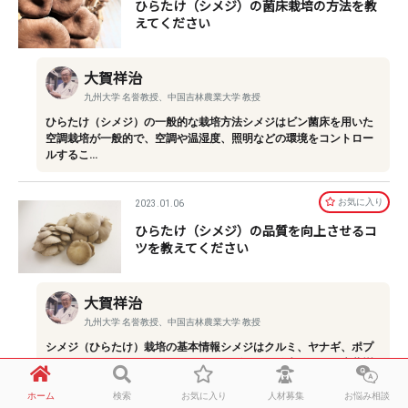
ひらたけ（シメジ）の菌床栽培の方法を教
えてください
大賀祥治
九州大学 名誉教授、中国吉林農業大学 教授
ひらたけ（シメジ）の一般的な栽培方法シメジはビン菌床を用いた
空調栽培が一般的で、空調や温湿度、照明などの環境をコントロー
ルするこ…
お気に⼊り
2023.01.06
ひらたけ（シメジ）の品質を向上させるコ
ツを教えてください
大賀祥治
九州大学 名誉教授、中国吉林農業大学 教授
シメジ（ひらたけ）栽培の基本情報シメジはクルミ、ヤナギ、ポプ
ラ、アカシヤ、ハンノキ、クワ、リンゴなどに発生します。広葉樹
を腐らせ…
ホーム
検索
お気に入り
人材募集
お悩み相談