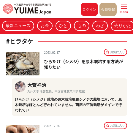
Pull to refresh
ログイン
会員登録
menu
最新ニュース
お金
ひと
もの
わざ
売りかた
#ヒラタケ
お気に⼊り
2023.02.17
ひらたけ（シメジ）を原木栽培する方法が
知りたい
大賀祥治
九州大学 名誉教授、中国吉林農業大学 教授
ひらたけ（シメジ）栽培の原木栽培現在シメジの栽培において、原
木栽培はほとんど行われていません。菌床の空調栽培がメインで行
われてい…
お気に⼊り
2022.12.20