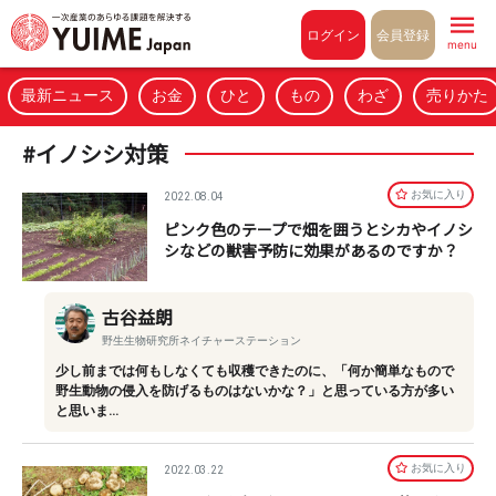
Pull to refresh
ログイン
会員登録
menu
最新ニュース
お金
ひと
もの
わざ
売りかた
#イノシシ対策
お気に⼊り
2022.08.04
ピンク色のテープで畑を囲うとシカやイノシ
シなどの獣害予防に効果があるのですか？
古谷益朗
野生生物研究所ネイチャーステーション
少し前までは何もしなくても収穫できたのに、「何か簡単なもので
野生動物の侵入を防げるものはないかな？」と思っている方が多い
と思いま…
お気に⼊り
2022.03.22