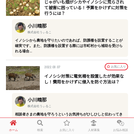
じゃがいも畑がシカやイノシシに荒らされ
て被害に困っている！予算をかけずに対策を
行うには？
小川晴那
株式会社うぃるこ
イノシシから農地を守りたいのであれば、防護柵を設置することが
確実です。また、防護柵を設置する際には市町村から補助を受けら
れる場合…
お気に⼊り
2022.03.07
イノシシ対策に電気柵を設置したが効果な
し！費用をかけずに侵入を防ぐ方法は？
小川晴那
株式会社うぃるこ
相談者さまの農地を守ろうというお気持ちがひしひしと伝わってき
ます。ワイヤーメッシュ柵は経験されているように、潜られたり破
られたり…
ホーム
検索
お気に入り
人材募集
お悩み相談