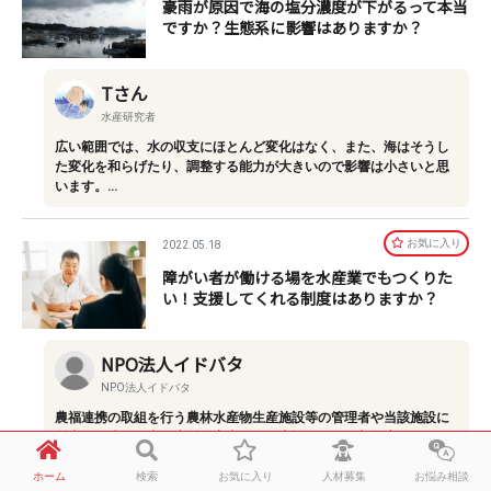
豪雨が原因で海の塩分濃度が下がるって本当
ですか？生態系に影響はありますか？
Tさん
水産研究者
広い範囲では、水の収支にほとんど変化はなく、また、海はそうし
た変化を和らげたり、調整する能力が大きいので影響は小さいと思
います。…
お気に⼊り
2022.05.18
障がい者が働ける場を水産業でもつくりた
い！支援してくれる制度はありますか？
NPO法人イドバタ
NPO法人イドバタ
農福連携の取組を行う農林水産物生産施設等の管理者や当該施設に
従事する障がい者、生活困窮者などを支援する国や都道府県による
補助制度…
ホーム
検索
お気に入り
人材募集
お悩み相談