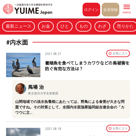
Pull to refresh
ログイン
会員登録
menu
最新ニュース
お金
ひと
もの
わざ
売りかた
#内水面
お気に⼊り
2021.08.27
養殖魚を食べてしまうカワウなどの鳥被害を
防ぐ有効な方法は？
馬場 治
東京海洋大学名誉教授
山間地域での淡水魚養殖にあたっては、野鳥による食害が大きな問
題ですね。その対策として、全国内水面漁業協同組合連合会の「カ
ワウに立…
お気に⼊り
2021.08.18