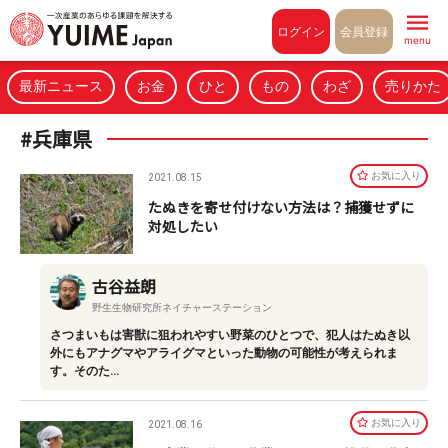
Pull to refresh
ログイン
会員登録
menu
最新ニュース
お金
ひと
もの
わざ
売りかた
#兵庫県
お気に⼊り
2021.08.15
たぬきを寄せ付けない方法は？捕獲せずに
対処したい
古谷益朗
野生生物研究所ネイチャーステーション
さつまいもは害獣に狙われやすい野菜のひとつで、犯人はたぬき以
外にもアナグマやアライグマといった動物の可能性が考えられま
す。そのた…
お気に⼊り
2021.08.16