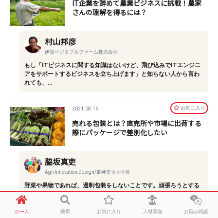
IT企業を辞めて農業ビジネスに挑戦！農家
さんの理解を得るには？
村山邦彦
伊賀ベジタブルファーム株式会社
もし「ITビジネスに関する知識はないけど、飛び込みでITエンジニ
アをサポートするビジネスを立ち上げます」と知らない人から言わ
れても、…
お気に⼊り
2021.08.16
売れる包装とは？直売所や市場に出荷する
際にパッケージで差別化したい
脇坂真吏
AgriInnovation Design/東神楽大学学長
野菜や果物であれば、過剰包装をしないことです。頑張ろうとする
ほど余計な包装をしてしまいますが、生鮮品の売れるポイントは、
美味しさ…
ホーム
検索
お気に入り
人材募集
お悩み相談