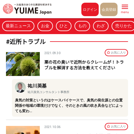
Pull to refresh
ログイン
会員登録
menu
最新ニュース
お金
ひと
もの
わざ
売りかた
#近所トラブル
お気に⼊り
2021.09.30
栗の花の臭いで近所からクレームが！トラ
ブルを解消する方法を教えてください
祐川英基
祐川臭気コンサルタント事務所
臭気の対策というのはケースバイケースで、臭気の発生源との位置
関係や地域の環境だけでなく、そのときの風の吹き具合などによっ
ても変わ…
お気に⼊り
2021.10.06