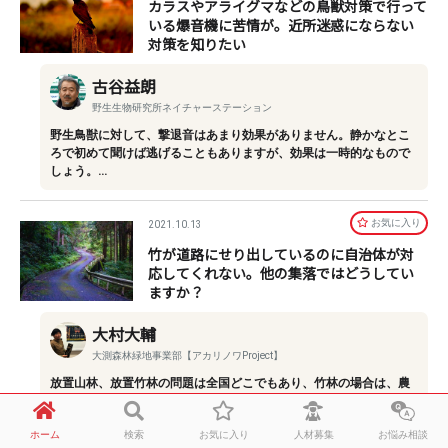
カラスやアライグマなどの鳥獣対策で行って
いる爆音機に苦情が。近所迷惑にならない
対策を知りたい
古谷益朗
野生生物研究所ネイチャーステーション
野生鳥獣に対して、撃退音はあまり効果がありません。静かなとこ
ろで初めて聞けば逃げることもありますが、効果は一時的なもので
しょう。…
お気に⼊り
2021.10.13
竹が道路にせり出しているのに自治体が対
応してくれない。他の集落ではどうしてい
ますか？
大村大輔
大測森林緑地事業部【アカリノワProject】
放置山林、放置竹林の問題は全国どこでもあり、竹林の場合は、農
地法が絡んでくるので、行政が手を出しにくい状態です。僕らが静
岡県で、…
ホーム
検索
お気に入り
人材募集
お悩み相談