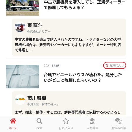
中古で農機具を購入しても、正規ディーラー
で修理してもらえる？
東 直斗
株式会社クリアー
中古の農機具販売店で購入されたのですね。トラクターなどの大型
農機の場合は、販売店やメーカーにもよりますが、メーカー特約店
で修理し…
お気に⼊り
2021.12.08
台風でビニールハウスが壊れた。処分した
いがどこに依頼したらいいの？
市川雅樹
市川工業「解体の達人」
まず、撤去（解体）するには、解体専門業者に依頼するのがよろし
いかと思います。骨組みは鉄製で、解体専門業者としても資源とし
て売却で…
ホーム
検索
お気に入り
人材募集
お悩み相談