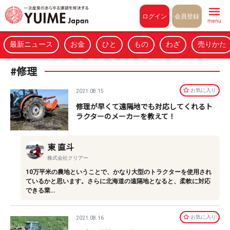
Pull to refresh
ログイン
会員登録
menu
最新ニュース
お金
ひと
もの
わざ
売りかた
#修理
お気に⼊り
2021.08.15
修理が早くて遠隔地でも対応してくれるト
ラクターのメーカーを教えて！
東 直斗
株式会社クリアー
10万平米の農地ということで、かなり大型のトラクターを使用され
ているかと思います。さらに北海道の遠隔地となると、柔軟に対応
できる業…
お気に⼊り
2021.08.16