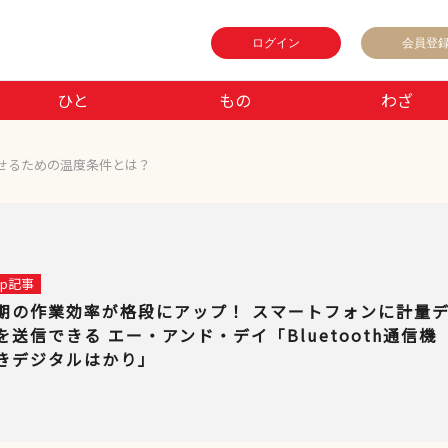
ログイン
会員登
ひと
もの
わざ
せるための温度条件とは？
 up記事
期の作業効率が格段にアップ！ スマートフォンに計量
を送信できる エー・アンド・デイ「Bluetooth通信機
きデジタルはかり」