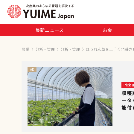
最新ニュース
お金
農業
〉
分析・管理
〉
分析・管理
〉
ほうれん草を上手く発芽さ
AD
Pick
収穫
ータ
能付