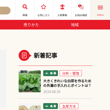
録
menu
検索
お気に⼊り
人材募集
お悩み相談
売りかた
地域
新着記事
分析・管理
デ
大きくきれいな白菜を作るため
の外葉の手入れとポイントは？
2024.08.30
生産方法