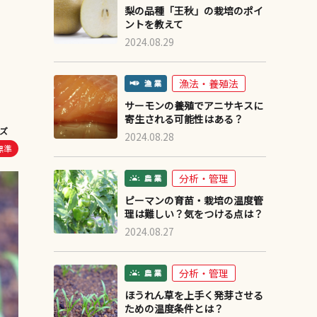
梨の品種「王秋」の栽培のポイ
ントを教えて
2024.08.29
漁法・養殖法
サーモンの養殖でアニサキスに
寄生される可能性はある？
ズ
2024.08.28
標準
分析・管理
ピーマンの育苗・栽培の温度管
理は難しい？気をつける点は？
2024.08.27
分析・管理
ほうれん草を上手く発芽させる
ための温度条件とは？