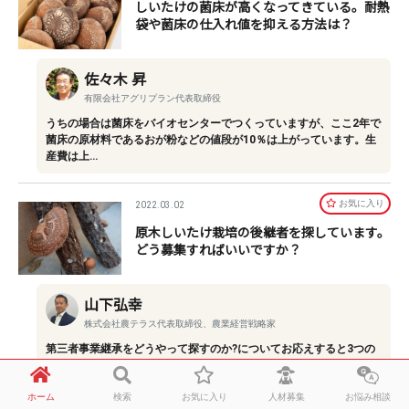
しいたけの菌床が高くなってきている。耐熱
袋や菌床の仕入れ値を抑える方法は？
佐々木 昇
有限会社アグリプラン代表取締役
うちの場合は菌床をバイオセンターでつくっていますが、ここ2年で
菌床の原材料であるおが粉などの値段が10％は上がっています。生
産費は上…
お気に⼊り
2022.03.02
原木しいたけ栽培の後継者を探しています。
どう募集すればいいですか？
山下弘幸
株式会社農テラス代表取締役、農業経営戦略家
第三者事業継承をどうやって探すのか?についてお応えすると3つの
方法があります。1つ目は、行政自治体（県農業会議所という部署）
へ打診す…
ホーム
検索
お気に入り
人材募集
お悩み相談