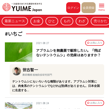
Pull to refresh
ログイン
会員登録
menu
最新ニュース
お金
ひと
もの
わざ
売りかた
#いちご
お気に⼊り
2021.08.27
アブラムシを無農薬で駆除したい。「飛ば
ないテントウムシ」の効果はありますか？
世古智一
農研機構 植物防疫研究部門
テントウムシにもいろいろな種類があります。アブラムシ対策に
は、肉食系のテントウムシでなければ効果がありません。日本全国
に生息する…
お気に⼊り
2021.08.24