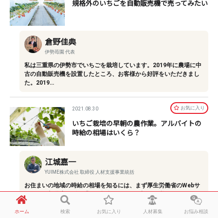
規格外のいちごを自動販売機で売ってみたい
倉野佳典
伊勢苺園 代表
私は三重県の伊勢市でいちごを栽培しています。2019年に農場に中
古の自動販売機を設置したところ、お客様から好評をいただきまし
た。2019…
お気に⼊り
2021.08.30
いちご栽培の早朝の農作業。アルバイトの
時給の相場はいくら？
江城嘉一
YUIME株式会社 取締役 人材支援事業統括
お住まいの地域の時給の相場を知るには、まず厚生労働省のWebサ
イトで、都道府県別の「最低賃金」について調べる必要がありま
す。「最低賃…
ホーム
検索
お気に入り
人材募集
お悩み相談