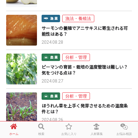
漁法・養殖法
サーモンの養殖でアニサキスに寄生される可
能性はある？
2024.08.28
分析・管理
ピーマンの育苗・栽培の温度管理は難しい？
気をつける点は？
2024.08.27
分析・管理
ほうれん草を上手く発芽させるための温度条
件とは？
2024.08.26
ホーム
検索
お気に入り
人材募集
お悩み相談