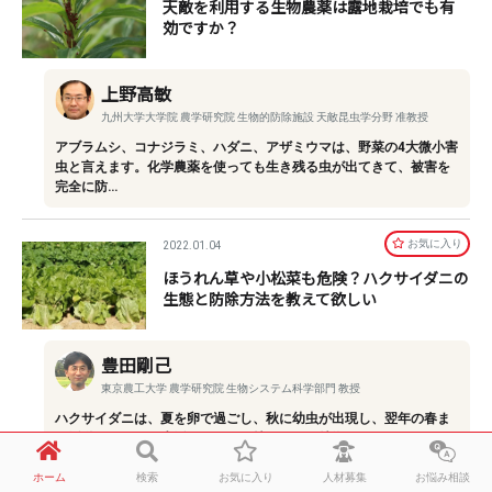
天敵を利用する生物農薬は露地栽培でも有
効ですか？
上野高敏
九州大学大学院 農学研究院 生物的防除施設 天敵昆虫学分野 准教授
アブラムシ、コナジラミ、ハダニ、アザミウマは、野菜の4大微小害
虫と言えます。化学農薬を使っても生き残る虫が出てきて、被害を
完全に防…
お気に⼊り
2022.01.04
ほうれん草や小松菜も危険？ハクサイダニの
生態と防除方法を教えて欲しい
豊田剛己
東京農工大学 農学研究院 生物システム科学部門 教授
ハクサイダニは、夏を卵で過ごし、秋に幼虫が出現し、翌年の春ま
で活動するという生活サイクルを持つという特徴があります。ま
た、真冬で…
ホーム
検索
お気に入り
人材募集
お悩み相談