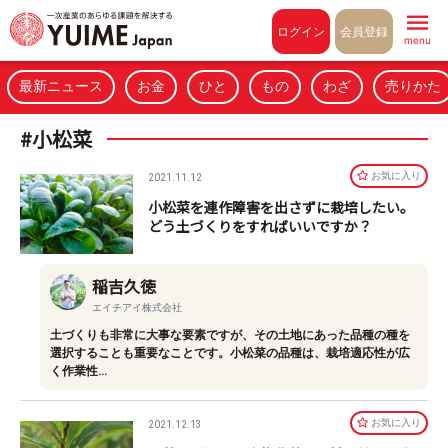
Pull to refresh
ログイン
会員登録
menu
最新ニュース
お金
ひと
もの
わざ
売りかた
#小松菜
お気に⼊り
2021.11.12
小松菜を連作障害を出さずに栽培したい。
どう土づくりをすればいいですか？
稲吉久徳
エイチアイ株式会社
土づくりも非常に大事な要素ですが、その土地にあった品種の種を
選択することも重要なことです。小松菜の品種は、栽培適応性が広
く作業性…
お気に⼊り
2021.12.13