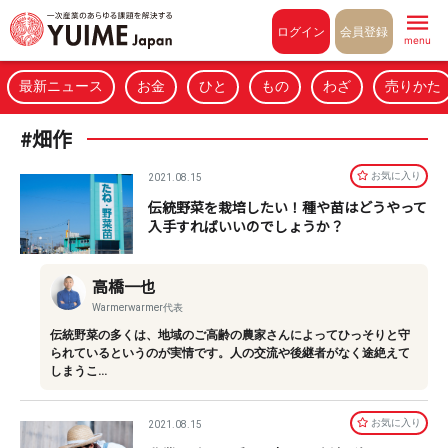
Pull to refresh
ログイン
会員登録
menu
最新ニュース
お金
ひと
もの
わざ
売りかた
#畑作
お気に⼊り
2021.08.15
伝統野菜を栽培したい！種や苗はどうやって
入手すればいいのでしょうか？
高橋一也
Warmerwarmer代表
伝統野菜の多くは、地域のご高齢の農家さんによってひっそりと守
られているというのが実情です。人の交流や後継者がなく途絶えて
しまうこ…
お気に⼊り
2021.08.15