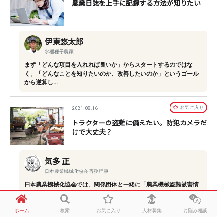
農業日誌を上手に記録する方法が知りたい
伊東悠太郎
水稲種子農家
まず「どんな項目を入れれば良いか」からスタートするのではな
く、「どんなことを知りたいのか、改善したいのか」というゴール
から逆算し…
お気に⼊り
2021.08.16
トラクターの盗難に備えたい。防犯カメラだ
けで大丈夫？
気多 正
日本農業機械化協会 専務理事
日本農業機械化協会では、関係団体と一緒に「農業機械盗難被害情
報共有システム」を立ち上げました。これは、盗難された機械の情
報（型式…
ホーム
検索
お気に入り
人材募集
お悩み相談