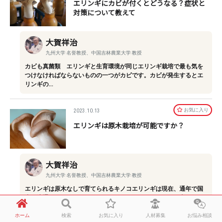
エリンギにカビが付くとどうなる？症状と
対策について教えて
大賀祥治
九州大学 名誉教授、中国吉林農業大学 教授
カビも真菌類 エリンギと生育環境が同じエリンギ栽培で最も気を
つけなければならないものの一つがカビです。カビが発生するとエ
リンギの…
お気に⼊り
2023.10.13
エリンギは原木栽培が可能ですか？
大賀祥治
九州大学 名誉教授、中国吉林農業大学 教授
エリンギは原木なしで育てられるキノコエリンギは現在、通年で国
内に流通しているキノコです。もともとはヨーロッパが原産で、日
本に伝わ…
ホーム
検索
お気に入り
人材募集
お悩み相談