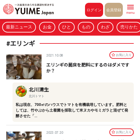
Pull to refresh
ログイン
会員登録
menu
最新ニュース
お金
ひと
もの
わざ
売りかた
#エリンギ
お気に⼊り
2021.10.08
エリンギの菌床を肥料にするのはダメです
か？
北川清生
北川トマト
私は現在、700㎡のハウスでトマトを有機栽培しています。肥料と
しては、竹やぶから土着菌を採取して米ヌカやモミガラと混ぜて発
酵させた「…
お気に⼊り
2023.07.20