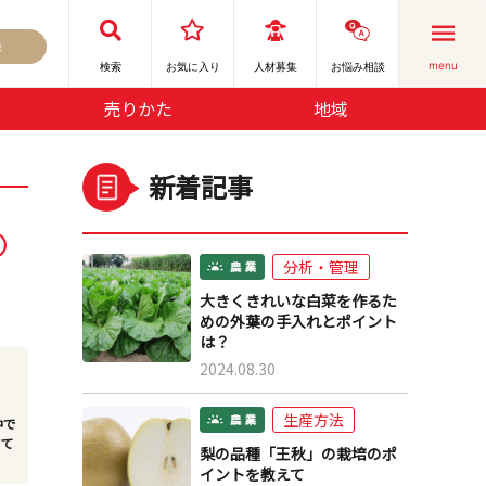
録
menu
検索
お気に⼊り
人材募集
お悩み相談
売りかた
地域
新着記事
分析・管理
大きくきれいな白菜を作るた
めの外葉の手入れとポイント
は？
2024.08.30
生産方法
中で
れて
梨の品種「王秋」の栽培のポ
イントを教えて