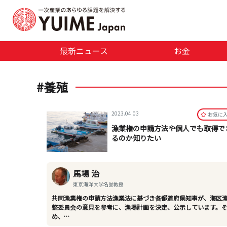
最新ニュース
お金
#養殖
2023.04.03
お気に
漁業権の申請方法や個人でも取得で
るのか知りたい
馬場 治
東京海洋大学名誉教授
共同漁業権の申請方法漁業法に基づき各都道府県知事が、海区
整委員会の意見を参考に、漁場計画を決定、公示しています。
め、…