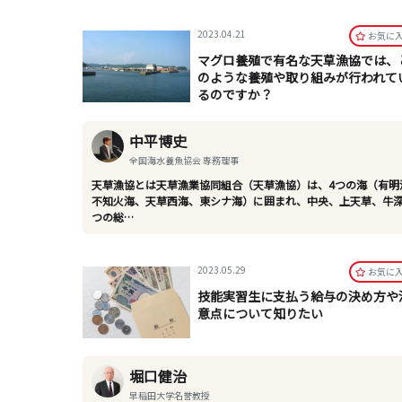
2023.04.21
お気に
マグロ養殖で有名な天草漁協では、
のような養殖や取り組みが行われて
るのですか？
中平博史
全国海水養魚協会 専務理事
天草漁協とは天草漁業協同組合（天草漁協）は、4つの海（有明
不知火海、天草西海、東シナ海）に囲まれ、中央、上天草、牛深
つの総…
2023.05.29
お気に
技能実習生に支払う給与の決め方や
意点について知りたい
堀口健治
早稲田大学名誉教授