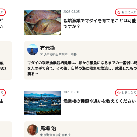
2023.05.25
⼊り
お気に⼊り
ど
栽培漁業でマダイを育てることは可能
い
ですか？
有元操
アリ元技術士事務所 所長
マダイの栽培漁業栽培漁業は、卵から稚魚になるまでの一番弱い
海、
を人の手で育て、その後、自然の海に稚魚を放流し、成長したも
の3
獲る…
2023.05.31
⼊り
お気に⼊り
注
漁業権の種類や違いを教えてください
馬場 治
東京海洋大学名誉教授