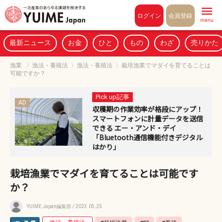
Pull to refresh
ログイン
会員登録
menu
最新ニュース
お金
ひと
もの
わざ
売りかた
漁業
〉
漁法・養殖法
〉
漁法・養殖法
〉
栽培漁業でマダイを育てることは
可能ですか？
Pick up記事
AD
収穫期の作業効率が格段にアップ！
スマートフォンに計量データを送信
できる エー・アンド・デイ
「Bluetooth通信機能付きデジタル
はかり」
栽培漁業でマダイを育てることは可能です
か？
YUIME Japan編集部
/ 2023.05.25