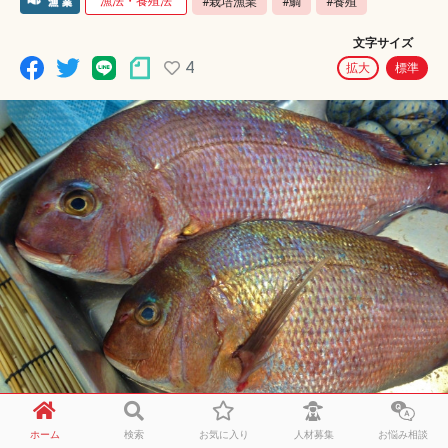
漁法・養殖法
#栽培漁業
#鯛
#養殖
文字サイズ
4
拡大
標準
ホーム
検索
お気に入り
人材募集
お悩み相談