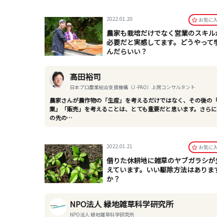
2022.01.20
お気に
農家も栽培だけでなく営業のスキル
必要だと実感してます。どうやって
んだらいい？
高田裕司
日本プロ農業総合支援機構（J -PAO）上席コンサルタント
農家さんが農作物の「生産」を考えるだけではなく、その後の
業」「販売」を考えることは、とても重要だと思います。さら
の先の…
2022.01.21
お気に
借りた休耕地に雑草のヤブガラシが
えています。いい駆除方法はありま
か？
NPO法人 緑地雑草科学研究所
NPO法人 緑地雑草科学研究所