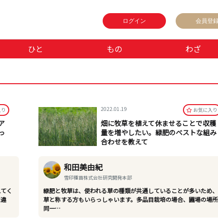
ログイン
会員登
ひと
もの
わざ
2022.01.19
⼊り
お気に⼊り
ア
畑に牧草を植えて休ませることで収穫
っ
量を増やしたい。緑肥のベストな組み
合わせを教えて
和田美由紀
雪印種苗株式会社研究開発本部
えてく
緑肥と牧草は、使われる草の種類が共通していることが多いため
は違
草と称する方もいらっしゃいます。多品目栽培の場合、圃場の場
同一…