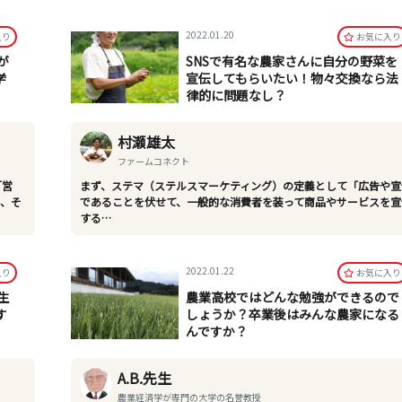
2022.01.20
⼊り
お気に⼊り
が
SNSで有名な農家さんに自分の野菜を
学
宣伝してもらいたい！物々交換なら法
律的に問題なし？
村瀬雄太
ファームコネクト
「営
まず、ステマ（ステルスマーケティング）の定義として「広告や宣
に、そ
であることを伏せて、一般的な消費者を装って商品やサービスを宣
する…
2022.01.22
⼊り
お気に⼊り
生
農業高校ではどんな勉強ができるので
す
しょうか？卒業後はみんな農家になる
んですか？
A.B.先生
農業経済学が専門の大学の名誉教授