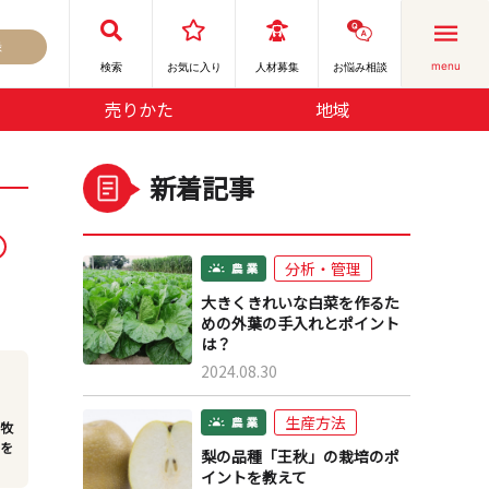
録
menu
検索
お気に⼊り
人材募集
お悩み相談
売りかた
地域
新着記事
分析・管理
大きくきれいな白菜を作るた
めの外葉の手入れとポイント
は？
2024.08.30
生産方法
、牧
所を
梨の品種「王秋」の栽培のポ
イントを教えて