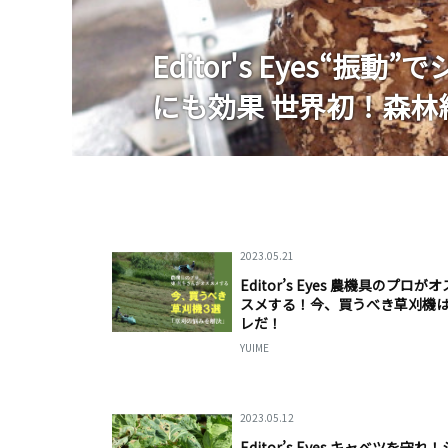
Editor's Eyes“
Editor's Eyes
Editor’s Eyes
Editor's Eyes
Editor's Eyes
Editor’s Eyes
にも効果 世界初！森林
米国に狙われたJAマネ
化支援法」とは名前ば
だけどハマっちゃうス
米国に狙われたJAマネ
化支援法」とは名前ば
2023.05.21
Editor’s Eyes 農機具のプロがオ
スメする！今、買うべき草刈機
レだ！
YUIME
2023.05.12
Editor’s Eyes キャベツを守れ！