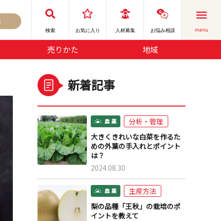
録
menu
検索
お気に⼊り
人材募集
お悩み相談
売りかた
地域
新着記事
分析・管理
大きくきれいな白菜を作るた
めの外葉の手入れとポイント
は？
2024.08.30
生産方法
梨の品種「王秋」の栽培のポ
イントを教えて