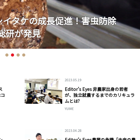
振動”でシイタケの成長促進！害虫防除
「農協改革」という名の「農協解体」〜
 農家と農協の弱体化をまねく「競争力強
 農機具のプロがオススメする！クセ強め
「農協改革」という名の「農協解体」〜
 農家と農協の弱体化をまねく「競争力強
総研が発見
ー
かりの絵に描いた餅か？
マート農機
ー
かりの絵に描いた餅か？
2023.05.19
ス
Editor’s Eyes 非農家出身の若者
はコ
が、独立就農するまでのカリキュラ
ムとは?
YUIME
2023.04.28
シ
Editor’s Eyes農業の危機「未来の農