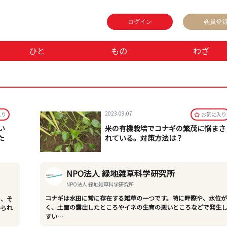
ログイン
会員登
ひと
もの
わざ
2023.09.07
⼊り
お気に⼊り
い
米の有機栽培でコナギの繁茂に悩まさ
た
れている。対策方法は？
NPO法人 緑地雑草科学研究所
NPO法人 緑地雑草科学研究所
コナギは水田に常に存在する雑草の一つです。特に畔際や、水位
で、そ
く、土面の露出したところやイネの生育の悪いところなどで発生
いられ
すい…