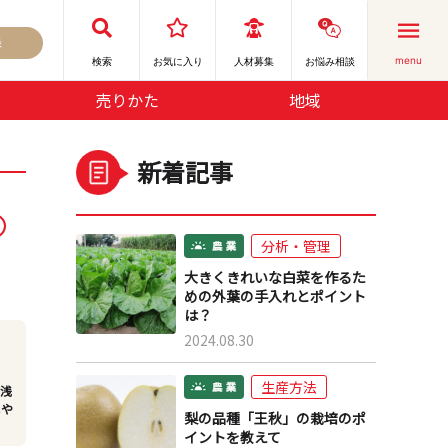
録
menu
検索
お気に⼊り
人材募集
お悩み相談
売りかた
地域
新着記事
分析・管理
大きくきれいな白菜を作るた
めの外葉の手入れとポイント
は？
2024.08.30
生産方法
が浅
しや
梨の品種「王秋」の栽培のポ
イントを教えて