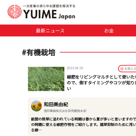
最新ニュース
お金
#有機栽培
2023.04.10
お気に
緑肥をリビングマルチとして使いた
ので、倒すタイミングやコツが知り
い
和田美由紀
雪印種苗株式会社研究開発本部
畝間の除草に追われている時期は春から夏が多いと思いますの
の時期に使える緑肥作物をご紹介します。雑草抑制のために用
る緑…