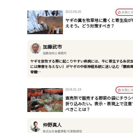
2023.06.20
お気に
ヤギの糞を牧草地に撒くと寄生虫が
えそう。どう対策すべき？
加藤武市
加藤技術士事務所
ヤギを放牧する際に起こりやすい疾病には、牛に寄生する糸状
には障害を与えない）がヤギの中枢神経系統に迷い込む「腰麻
脊髄…
2024.01.19
お気に
直売所で販売する野菜の袋にチラシ
折り込みたい。表示・表現上で注意
べきことは？
仲野真人
株式会社食農夢創 代表取締役