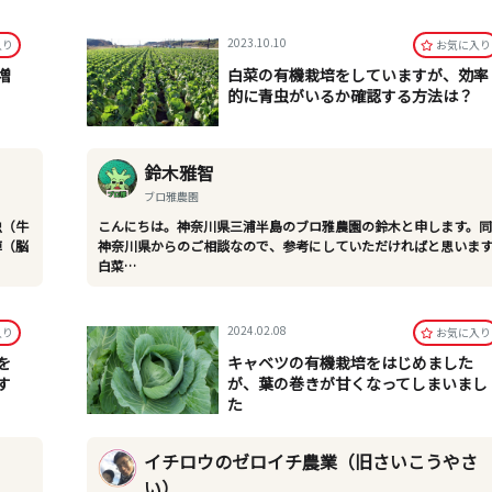
2023.10.10
⼊り
お気に⼊り
増
白菜の有機栽培をしていますが、効率
的に青虫がいるか確認する方法は？
鈴木雅智
ブロ雅農園
虫（牛
こんにちは。神奈川県三浦半島のブロ雅農園の鈴木と申します。
痺（脳
神奈川県からのご相談なので、参考にしていただければと思いま
白菜…
2024.02.08
⼊り
お気に⼊り
を
キャベツの有機栽培をはじめました
す
が、葉の巻きが甘くなってしまいまし
た
イチロウのゼロイチ農業（旧さいこうやさ
い）