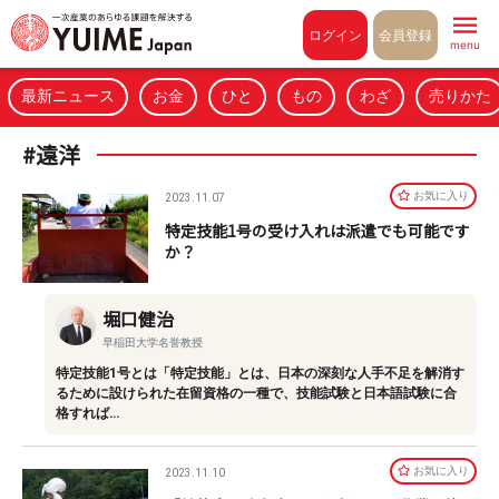
Pull to refresh
ログイン
会員登録
menu
最新ニュース
お金
ひと
もの
わざ
売りかた
#遠洋
お気に⼊り
2023.11.07
特定技能1号の受け入れは派遣でも可能です
か？
堀口健治
早稲田大学名誉教授
特定技能1号とは「特定技能」とは、日本の深刻な人手不足を解消す
るために設けられた在留資格の一種で、技能試験と日本語試験に合
格すれば…
お気に⼊り
2023.11.10