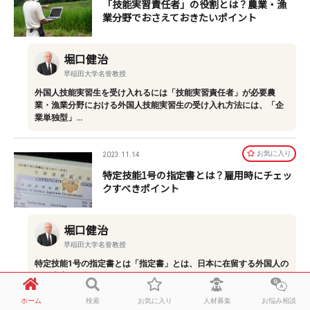
「技能実習責任者」の役割とは？農業・漁
業分野でおさえておきたいポイント
堀口健治
早稲田大学名誉教授
外国人技能実習生を受け入れるには「技能実習責任者」が必要農
業・漁業分野における外国人技能実習生の受け入れ方法には、「企
業単独型」…
お気に⼊り
2023.11.14
特定技能1号の指定書とは？雇用時にチェッ
クすべきポイント
堀口健治
早稲田大学名誉教授
特定技能1号の指定書とは「指定書」とは、日本に在留する外国人の
活動内容を確認するためのもので、在留カードとともに発行されま
す。全て…
ホーム
検索
お気に入り
人材募集
お悩み相談