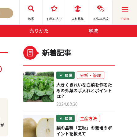
録
menu
検索
お気に⼊り
人材募集
お悩み相談
売りかた
地域
新着記事
分析・管理
大きくきれいな白菜を作るた
めの外葉の手入れとポイント
は？
2024.08.30
生産方法
な
まが
梨の品種「王秋」の栽培のポ
イントを教えて