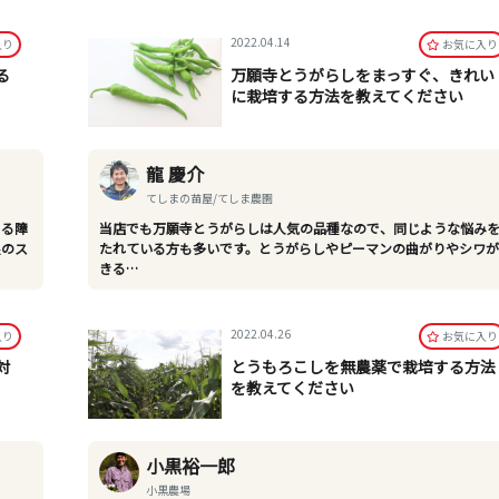
2022.04.14
⼊り
お気に⼊り
る
万願寺とうがらしをまっすぐ、きれい
に栽培する方法を教えてください
龍 慶介
てしまの苗屋/てしま農園
こる障
当店でも万願寺とうがらしは人気の品種なので、同じような悩み
根のス
たれている方も多いです。とうがらしやピーマンの曲がりやシワ
きる…
2022.04.26
⼊り
お気に⼊り
対
とうもろこしを無農薬で栽培する方法
を教えてください
小黒裕一郎
小黒農場