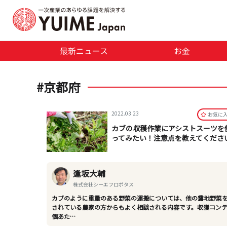
最新ニュース
お金
#京都府
2022.03.23
お気に
カブの収穫作業にアシストスーツを
ってみたい！注意点を教えてくださ
逢坂大輔
株式会社シーエフロボタス
カブのように重量のある野菜の運搬については、他の露地野菜
されている農家の方からもよく相談される内容です。収獲コンテ
個あた…