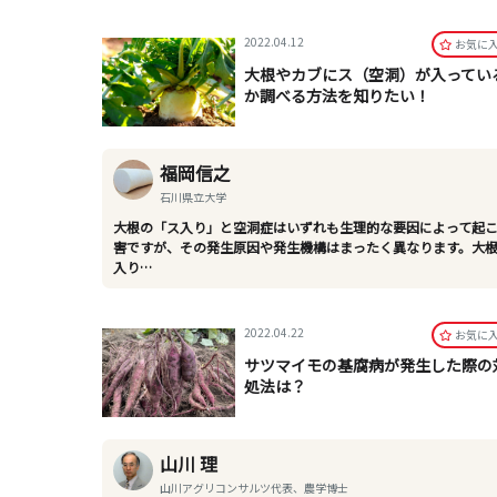
2022.04.12
お気に
大根やカブにス（空洞）が入ってい
か調べる方法を知りたい！
福岡信之
石川県立大学
大根の「ス入り」と空洞症はいずれも生理的な要因によって起
害ですが、その発生原因や発生機構はまったく異なります。大
入り…
2022.04.22
お気に
サツマイモの基腐病が発生した際の
処法は？
山川 理
山川アグリコンサルツ代表、農学博士