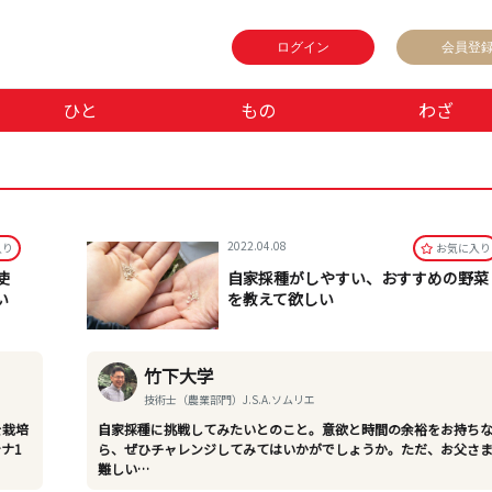
ログイン
会員登
ひと
もの
わざ
2022.04.08
⼊り
お気に⼊り
使
自家採種がしやすい、おすすめの野菜
い
を教えて欲しい
竹下大学
技術士（農業部門）J.S.A.ソムリエ
を栽培
自家採種に挑戦してみたいとのこと。意欲と時間の余裕をお持ち
ナ1
ら、ぜひチャレンジしてみてはいかがでしょうか。ただ、お父さ
難しい…