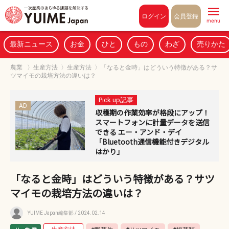
Pull to refresh
ログイン
会員登録
menu
最新ニュース
お金
ひと
もの
わざ
売りかた
農業
〉
生産方法
〉
生産方法
〉
「なると金時」はどういう特徴がある？サ
ツマイモの栽培方法の違いは？
Pick up記事
AD
収穫期の作業効率が格段にアップ！
スマートフォンに計量データを送信
できる エー・アンド・デイ
「Bluetooth通信機能付きデジタル
はかり」
「なると金時」はどういう特徴がある？サツ
マイモの栽培方法の違いは？
YUIME Japan編集部
/ 2024.02.14