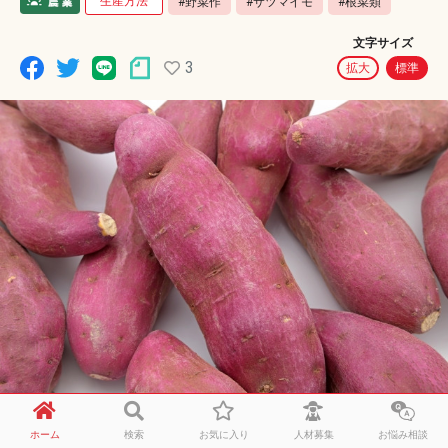
生産方法
#野菜作
#サツマイモ
#根菜類
文字サイズ
3
拡大
標準
徳島県で農家をしている者です。
ホーム
検索
お気に入り
人材募集
お悩み相談