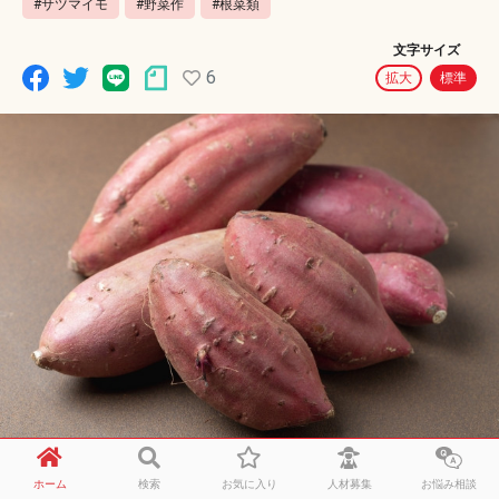
#サツマイモ
#野菜作
#根菜類
文字サイズ
6
拡大
標準
ホーム
検索
お気に入り
人材募集
お悩み相談
紅はるかやヒタチレッドなどを中心にサツマイモを育て