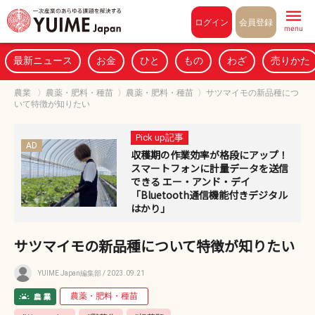
Pull to refresh
ログイン
会員登録
menu
最新ニュース
お金
ひと
もの
わざ
売りかた
農業
〉
農薬・肥料・種苗
〉
農薬・肥料・種苗
〉
サツマイモの新品種につ
いて特徴が知りたい
Pick up記事
AD
収穫期の作業効率が格段にアップ！
スマートフォンに計量データを送信
できる エー・アンド・デイ
「Bluetooth通信機能付きデジタル
はかり」
サツマイモの新品種について特徴が知りたい
YUIME Japan編集部
/ 2023.09.21
農薬・肥料・種苗