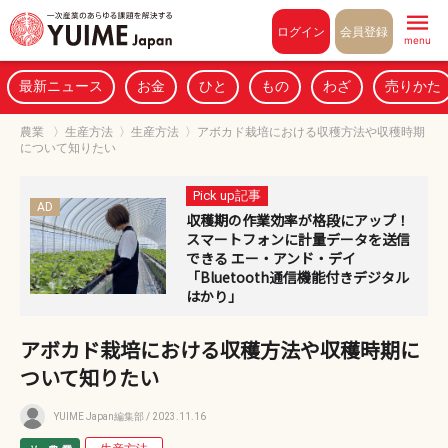
Pull to refresh
ログイン
会員登録
menu
最新ニュース
お金
ひと
もの
わざ
売りかた
農業
〉
生産方法
〉
生産方法
〉
アボカド栽培における収穫方法や収穫時期
について知りたい
Pick up記事
AD
収穫期の作業効率が格段にアップ！
スマートフォンに計量データを送信
できる エー・アンド・デイ
「Bluetooth通信機能付きデジタル
はかり」
アボカド栽培における収穫方法や収穫時期に
ついて知りたい
YUIME Japan編集部
/ 2023.11.16