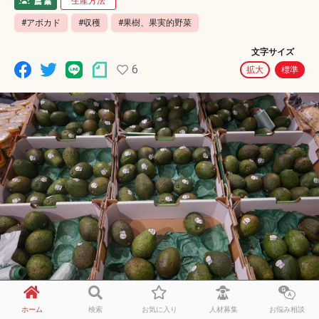
生産方法
#アボカド
#収穫
#果樹、果実的野菜
文字サイズ
6
拡大
標準
ホーム
検索
お気に入り
人材募集
お悩み相談