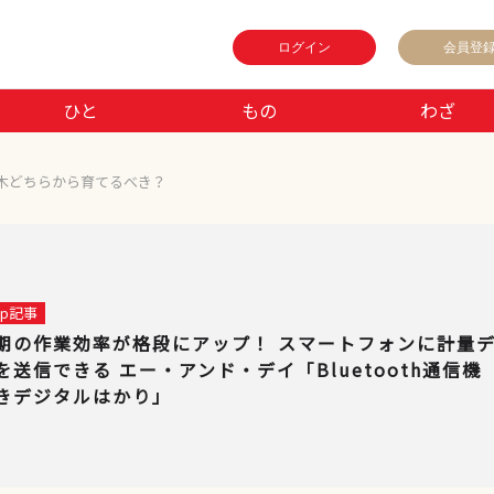
ログイン
会員登
ひと
もの
わざ
木どちらから育てるべき？
 up記事
期の作業効率が格段にアップ！ スマートフォンに計量
を送信できる エー・アンド・デイ「Bluetooth通信機
きデジタルはかり」