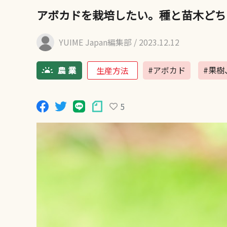
アボカドを栽培したい。種と苗木どち
YUIME Japan編集部
/ 2023.12.12
#アボカド
#果樹
生産方法
5