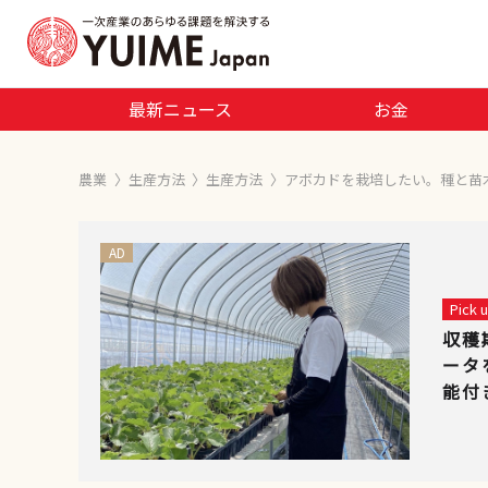
最新ニュース
お金
農業
〉
生産方法
〉
生産方法
〉
アボカドを栽培したい。種と苗
AD
Pick
収穫
ータ
能付