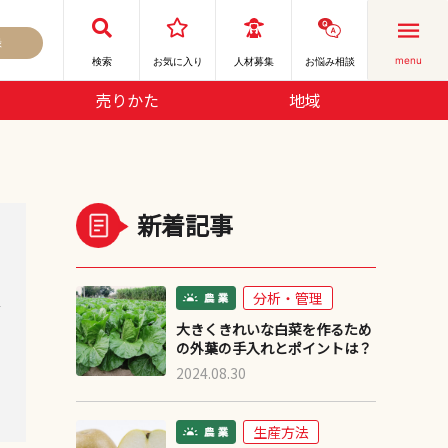
録
menu
検索
お気に⼊り
人材募集
お悩み相談
売りかた
地域
新着記事
分析・管理
デ
大きくきれいな白菜を作るため
の外葉の手入れとポイントは？
2024.08.30
生産方法