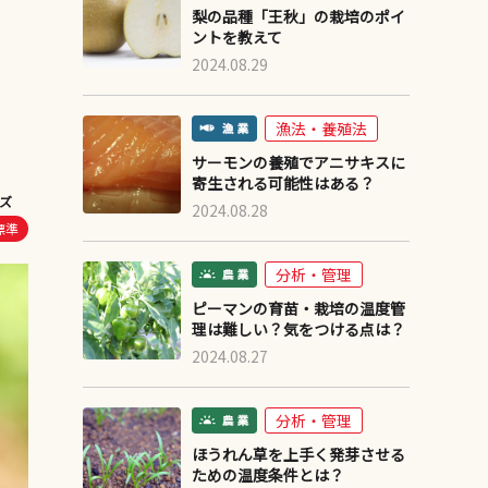
梨の品種「王秋」の栽培のポイ
ントを教えて
2024.08.29
漁法・養殖法
サーモンの養殖でアニサキスに
寄生される可能性はある？
ズ
2024.08.28
標準
分析・管理
ピーマンの育苗・栽培の温度管
理は難しい？気をつける点は？
2024.08.27
分析・管理
ほうれん草を上手く発芽させる
ための温度条件とは？