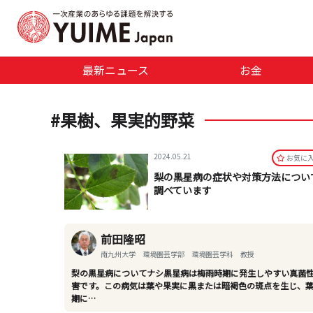
最新ニュース
お金
#果樹、果実的野菜
2024.05.21
お気に
梨の黒星病の症状や対策方法につい
調べています
前田隆昭
南九州大学 環境園芸学部 環境園芸学科 教授
梨の黒星病についてナシ黒星病は梅雨時期に発生しやすい真菌
害です。この病気は葉や果実に黒または暗褐色の斑点を生じ、
期に…