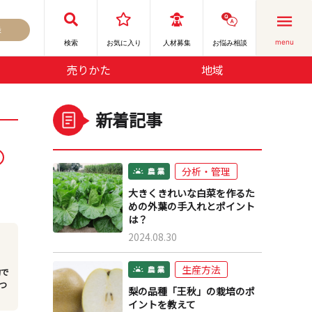
録
menu
検索
お気に⼊り
人材募集
お悩み相談
売りかた
地域
新着記事
分析・管理
大きくきれいな白菜を作るた
めの外葉の手入れとポイント
は？
2024.08.30
生産方法
的で
つ
梨の品種「王秋」の栽培のポ
イントを教えて