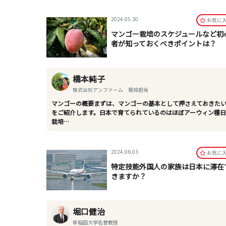
2024.05.30
お気に
マンゴー栽培のスケジュールなど初
者が知っておくべきポイントは？
橋本純子
株式会社アンファーム 栽培担当
マンゴーの概要まずは、マンゴーの基本として押さえておきた
をご紹介します。日本で育てられているのはほぼアーウィン種
栽培…
2024.06.03
お気に
特定技能外国人の家族は日本に滞在
きますか？
堀口健治
早稲田大学名誉教授