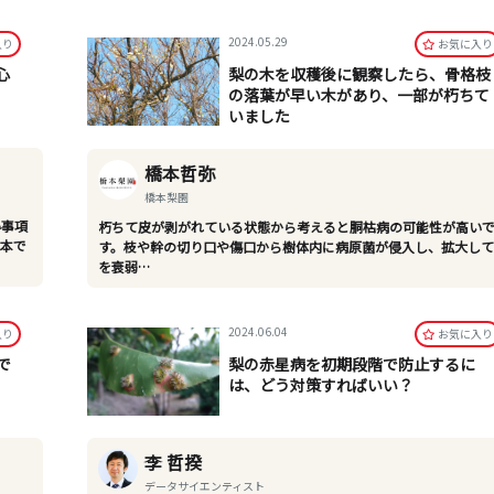
2024.05.29
⼊り
お気に⼊り
心
梨の木を収穫後に観察したら、骨格枝
の落葉が早い木があり、一部が朽ちて
いました
橋本哲弥
橋本梨園
い事項
朽ちて皮が剥がれている状態から考えると胴枯病の可能性が高い
日本で
す。枝や幹の切り口や傷口から樹体内に病原菌が侵入し、拡大し
を衰弱…
2024.06.04
⼊り
お気に⼊り
で
梨の赤星病を初期段階で防止するに
は、どう対策すればいい？
李 哲揆
データサイエンティスト