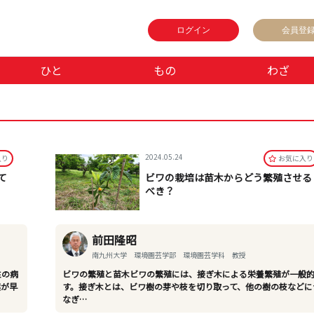
ログイン
会員登
ひと
もの
わざ
2024.05.24
⼊り
お気に⼊り
て
ビワの栽培は苗木からどう繁殖させる
べき？
前田隆昭
南九州大学 環境園芸学部 環境園芸学科 教授
性の病
ビワの繁殖と苗木ビワの繁殖には、接ぎ木による栄養繁殖が一般
葉が早
す。接ぎ木とは、ビワ樹の芽や枝を切り取って、他の樹の枝などに
なぎ…