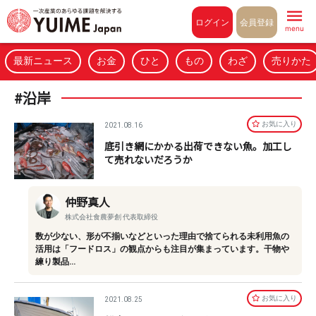
Pull to refresh
ログイン
会員登録
menu
最新ニュース
お金
ひと
もの
わざ
売りかた
#沿岸
お気に⼊り
2021.08.16
底引き網にかかる出荷できない魚。加工し
て売れないだろうか
仲野真人
株式会社食農夢創 代表取締役
数が少ない、形が不揃いなどといった理由で捨てられる未利用魚の
活用は「フードロス」の観点からも注目が集まっています。干物や
練り製品…
お気に⼊り
2021.08.25