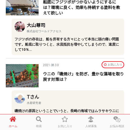
船底にフジツボがつかないようにするに
は？環境に良く、効果も持続する塗料を教
えて欲しい
大山尊司
株式会社ワールドアクセス
フジツボの存在は、船を所有する方々にとって本当に頭の痛い問題
です。船底に取りつくと、水流抵抗を増やしてしまうので、速度に
して10％…
お気に⼊り
2021.08.30
ウニの「磯焼け」を防ぎ、豊かな藻場を取り
戻す対策は？
Tさん
水産研究者
磯焼けの原因ということでいうと、長崎の海域ではムラサキウニに
よる食害だけではありません。そのほかに、ノトイスズミやアイゴ
などの暖…
ホーム
検索
お気に入り
人材募集
お悩み相談