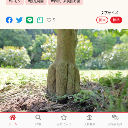
#レモン
#観光農園
#果樹、果実的野菜
文字サイズ
9
拡大
標準
ホーム
検索
お気に入り
人材募集
お悩み相談
広島県の山間地域で農業をしています。主に露地野菜を