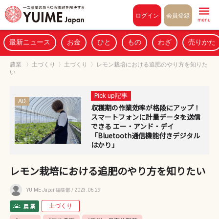
Pull to refresh
ログイン
会員登録
menu
最新ニュース
お金
ひと
もの
わざ
売りかた
農業
〉
土づくり
〉
土づくり
〉
レモン栽培における追肥のやり方を知りた
い
Pick up記事
AD
収穫期の作業効率が格段にアップ！
スマートフォンに計量データを送信
できる エー・アンド・デイ
「Bluetooth通信機能付きデジタル
はかり」
レモン栽培における追肥のやり方を知りたい
YUIME Japan編集部
/ 2023.06.29
土づくり