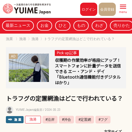
Pull to refresh
ログイン
会員登録
menu
最新ニュース
お金
ひと
もの
わざ
売りかた
漁業
〉
漁港
〉
漁港
〉
トラフグの定置網漁はどこで行われている？
Pick up記事
AD
収穫期の作業効率が格段にアップ！
スマートフォンに計量データを送信
できる エー・アンド・デイ
「Bluetooth通信機能付きデジタル
はかり」
トラフグの定置網漁はどこで行われている？
YUIME Japan編集部
/ 2024.05.23
漁港
#沿岸
#沖合
#定置網
#フグ
文字サイズ