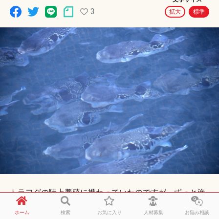
3
拡大
標準
トラフグの陸上養殖に携わっていたのですが、ずっと漁
師になるのが夢だったので、定置網漁船に乗りたいと考
ホーム
検索
お気に入り
人材募集
お悩み相談
えています。