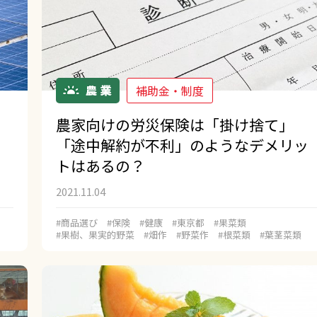
補助金・制度
農家向けの労災保険は「掛け捨て」
ッ
「途中解約が不利」のようなデメリッ
トはあるの？
2021.11.04
#商品選び
#保険
#健康
#東京都
#果菜類
#果樹、果実的野菜
#畑作
#野菜作
#根菜類
#葉茎菜類