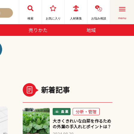
録
menu
検索
お気に⼊り
人材募集
お悩み相談
売りかた
地域
新着記事
分析・管理
大きくきれいな白菜を作るため
の外葉の手入れとポイントは？