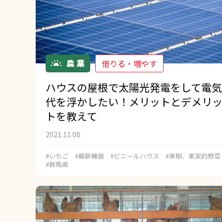
借りる・増やす
ハウスの屋根で太陽光発電をして電気
代を浮かしたい！メリットとデメリ
トを教えて
2021.11.08
#いちご
#最新機器
#ビニールハウス
#果樹、果実的野菜
#群馬県