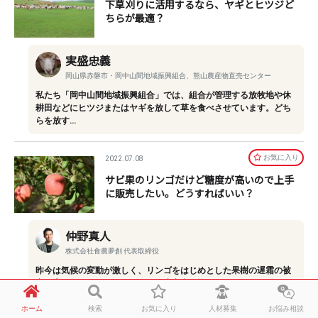
下草刈りに活用するなら、ヤギとヒツジど
ちらが最適？
実盛忠義
岡山県赤磐市・岡中山間地域振興組合、熊山農産物直売センター
私たち「岡中山間地域振興組合」では、組合が管理する放牧地や休
耕田などにヒツジまたはヤギを放して草を食べさせています。どち
らを放す…
お気に⼊り
2022.07.08
サビ果のリンゴだけど糖度が高いので上手
に販売したい。どうすればいい？
仲野真人
株式会社食農夢創 代表取締役
昨今は気候の変動が激しく、リンゴをはじめとした果樹の遅霜の被
害が増えてしまっていますよね。生産者の皆さんにとっては1年に1
度しか収…
ホーム
検索
お気に入り
人材募集
お悩み相談