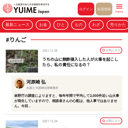
Pull to refresh
ログイン
会員登録
menu
最新ニュース
お金
ひと
もの
わざ
売りかた
#りんご
お気に⼊り
2021.12.03
うちの山に無断侵入した人が火事を起こし
たら、私の責任になるの？
河原崎 弘
弁護士 河原崎法律事務所
林野庁の調査によりますと、毎年年間で平均して2,000件近い山火事
が発生していますので、相談者さんの心配は、他人事ではありませ
ん。今回…
お気に⼊り
2021.12.24