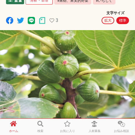
分析・管理
#果樹、果実的野菜
#いちじく
文字サイズ
3
拡大
標準
和歌山で柿、白菜、エンドウマメなどを栽培しており、
ホーム
検索
お気に入り
人材募集
お悩み相談