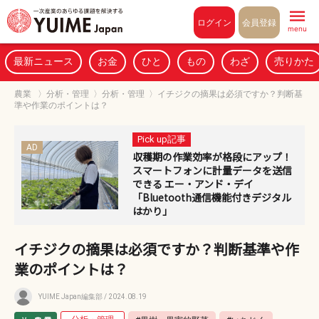
Pull to refresh
ログイン
会員登録
menu
最新ニュース
お金
ひと
もの
わざ
売りかた
農業
〉
分析・管理
〉
分析・管理
〉
イチジクの摘果は必須ですか？判断基
準や作業のポイントは？
Pick up記事
AD
収穫期の作業効率が格段にアップ！
スマートフォンに計量データを送信
できる エー・アンド・デイ
「Bluetooth通信機能付きデジタル
はかり」
イチジクの摘果は必須ですか？判断基準や作
業のポイントは？
YUIME Japan編集部
/ 2024.08.19