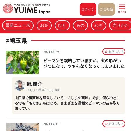
Pull to refresh
ログイン
会員登録
menu
最新ニュース
お金
ひと
もの
わざ
売りかた
#埼玉県
お気に⼊り
2024.03.29
ピーマンを栽培していますが、実の形がい
びつになり、ツヤもなくなってしまいました
龍 慶介
てしまの苗屋/てしま農園
山口県で種苗屋を経営している「てしまの苗屋」です。僕らのとこ
ろでも「ちぐさ」をはじめ、さまざまな品種のピーマンの苗を取り
扱ってい…
お気に⼊り
2024.04.16