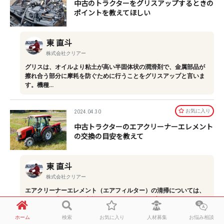
中古のトラクターをグリスアップするときの
ポイントを教えてほしい
東 直斗
株式会社クリアー
グリスは、オイルより粘土が高い半固体状の潤滑剤で、金属部品が
擦れ合う部分に摩耗を防ぐために行うことをグリスアップと言いま
す。機種…
お気に⼊り
2024.04.30
中古トラクターのエアクリーナーエレメント
の交換の目安を教えて
東 直斗
株式会社クリアー
エアクリーナーエレメント（エアフィルター）の清掃については、
こちらも作業終了後や点検の際などにエアコンプレッサーなどでホ
コリを吹…
ホーム
検索
お気に入り
人材募集
お悩み相談