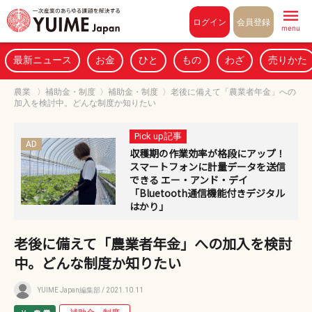
Pull to refresh
ログイン
会員登録
menu
最新ニュース
お金
ひと
もの
わざ
売りかた
農業
〉
補助金・制度
〉
補助金・制度
〉
老後に備えて「農業者年金」への
加入を検討中。どんな制度か知りたい
Pick up記事
AD
収穫期の作業効率が格段にアップ！
スマートフォンに計量データを送信
できる エー・アンド・デイ
「Bluetooth通信機能付きデジタル
はかり」
老後に備えて「農業者年金」への加入を検討
中。どんな制度か知りたい
YUIME Japan編集部
/ 2021.10.11