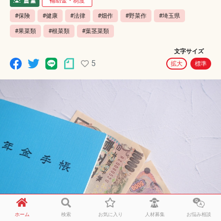
補助金・制度
#保険
#健康
#法律
#畑作
#野菜作
#埼玉県
#果菜類
#根菜類
#葉茎菜類
文字サイズ
5
拡大
標準
ホーム
検索
お気に入り
人材募集
お悩み相談