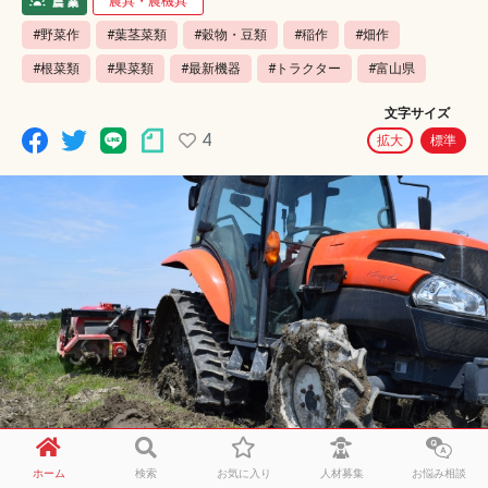
農具・農機具
#野菜作
#葉茎菜類
#穀物・豆類
#稲作
#畑作
#根菜類
#果菜類
#最新機器
#トラクター
#富山県
文字サイズ
4
拡大
標準
ホーム
検索
お気に入り
人材募集
お悩み相談