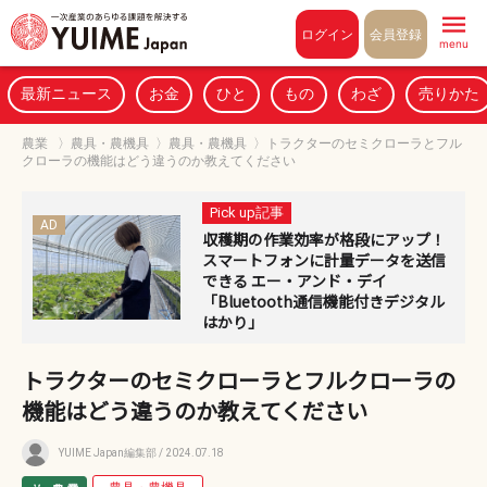
Pull to refresh
ログイン
会員登録
menu
最新ニュース
お金
ひと
もの
わざ
売りかた
農業
〉
農具・農機具
〉
農具・農機具
〉
トラクターのセミクローラとフル
クローラの機能はどう違うのか教えてください
Pick up記事
AD
収穫期の作業効率が格段にアップ！
スマートフォンに計量データを送信
できる エー・アンド・デイ
「Bluetooth通信機能付きデジタル
はかり」
トラクターのセミクローラとフルクローラの
機能はどう違うのか教えてください
YUIME Japan編集部
/ 2024.07.18