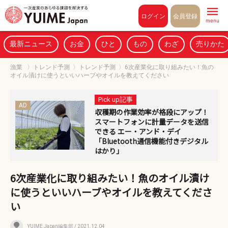
Pull to refresh
ログイン
会員登録
menu
最新ニュース
お金
ひと
もの
わざ
売りかた
漁業
〉
トレンド予測
〉
トレンド予測
〉
6次産業化に取り組みたい！魚の
オイル漬けに使うといいハーブやオイルを教えてください
Pick up記事
AD
収穫期の作業効率が格段にアップ！
スマートフォンに計量データを送信
できる エー・アンド・デイ
「Bluetooth通信機能付きデジタル
はかり」
6次産業化に取り組みたい！魚のオイル漬け
に使うといいハーブやオイルを教えてくださ
い
YUIME Japan編集部
/ 2021.12.04