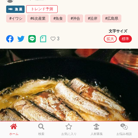
トレンド予測
#イワシ
#6次産業
#魚食
#沖合
#沿岸
#広島県
文字サイズ
3
拡大
標準
ホーム
検索
お気に入り
人材募集
お悩み相談