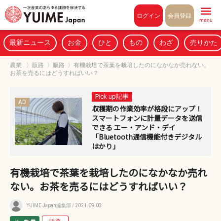
Pull to refresh
ログイン
会員登録
menu
最新ニュース
お金
ひと
もの
わざ
売りかた
農業
〉
販路
〉
販路
〉
有機栽培で茶葉を栽培したのになかなか売れない。
お茶を売るにはどうすればいい？
Pick up記事
AD
収穫期の作業効率が格段にアップ！
スマートフォンに計量データを送信
できる エー・アンド・デイ
「Bluetooth通信機能付きデジタル
はかり」
有機栽培で茶葉を栽培したのになかなか売れ
ない。お茶を売るにはどうすればいい？
YUIME Japan編集部
/ 2021.09.08