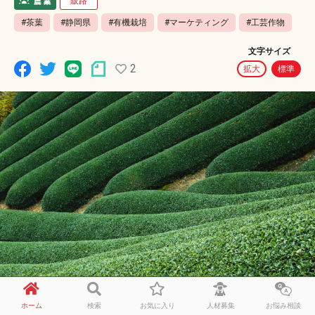
販路
#茶葉
#静岡県
#有機栽培
#マーケティング
#工芸作物
文字サイズ
2
拡大
標準
ホーム
検索
お気に入り
人材募集
お悩み相談