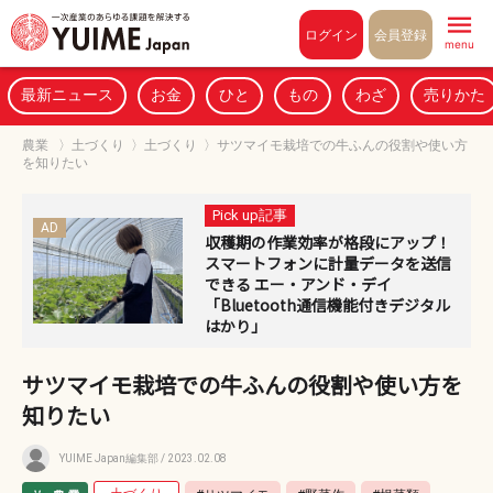
Pull to refresh
ログイン
会員登録
menu
最新ニュース
お金
ひと
もの
わざ
売りかた
農業
〉
土づくり
〉
土づくり
〉
サツマイモ栽培での牛ふんの役割や使い方
を知りたい
Pick up記事
AD
収穫期の作業効率が格段にアップ！
スマートフォンに計量データを送信
できる エー・アンド・デイ
「Bluetooth通信機能付きデジタル
はかり」
サツマイモ栽培での牛ふんの役割や使い方を
知りたい
YUIME Japan編集部
/ 2023.02.08