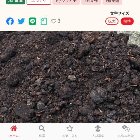
土づくり
#サツマイモ
#野菜作
#根菜類
文字サイズ
3
拡大
標準
ホーム
検索
お気に入り
人材募集
お悩み相談