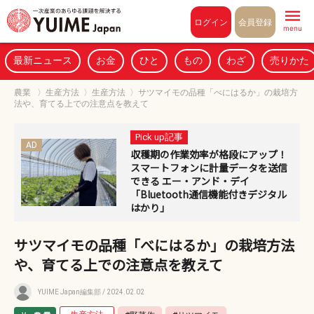
Pull to refresh
ログイン
会員登録
menu
最新ニュース
お金
ひと
もの
わざ
売りかた
農業
〉
生産方法
〉
生産方法
〉
サツマイモの品種「べにはるか」の栽培方
法や、育てる上での注意点を教えて
Pick up記事
AD
収穫期の作業効率が格段にアップ！
スマートフォンに計量データを送信
できる エー・アンド・デイ
「Bluetooth通信機能付きデジタル
はかり」
サツマイモの品種「べにはるか」の栽培方法
や、育てる上での注意点を教えて
YUIME Japan編集部
/ 2024.02.02