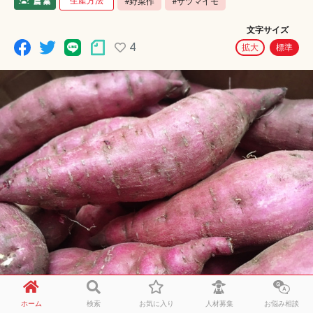
生産方法
#野菜作
#サツマイモ
文字サイズ
4
拡大
標準
ホーム
検索
お気に入り
人材募集
お悩み相談