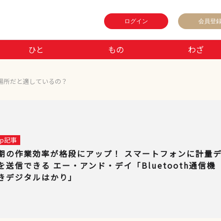
ログイン
会員登
ひと
もの
わざ
場所だと適しているの？
 up記事
期の作業効率が格段にアップ！ スマートフォンに計量
を送信できる エー・アンド・デイ「Bluetooth通信機
きデジタルはかり」