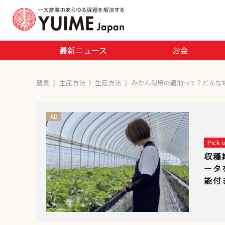
最新ニュース
お金
農業
〉
生産方法
〉
生産方法
〉
みかん栽培の適地って？どんな
AD
Pick
収穫
ータ
能付