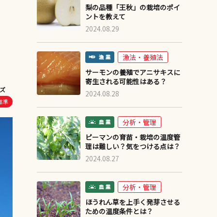
梨の品種「王秋」の栽培のポイ
ントを教えて
2024.08.29
漁法・養殖法
サーモンの養殖でアニサキスに
寄生される可能性はある？
ズ
2024.08.28
標準
分析・管理
ピーマンの育苗・栽培の温度管
理は難しい？気をつける点は？
2024.08.27
分析・管理
ほうれん草を上手く発芽させる
ための温度条件とは？