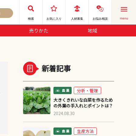
録
menu
検索
お気に⼊り
人材募集
お悩み相談
売りかた
地域
新着記事
分析・管理
デ
大きくきれいな白菜を作るため
の外葉の手入れとポイントは？
2024.08.30
生産方法