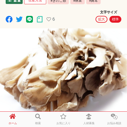
生産方法
#きのこ類
#林業
#舞茸
文字サイズ
6
拡大
標準
ホーム
検索
お気に入り
人材募集
お悩み相談