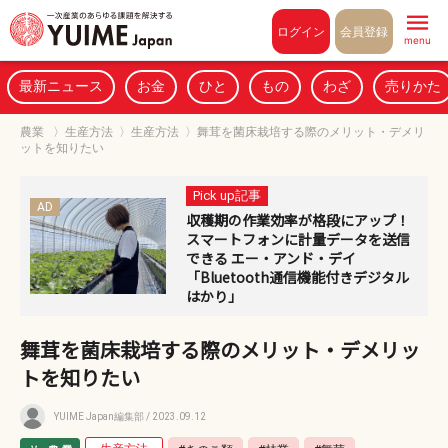
Pull to refresh
ログイン
会員登録
menu
最新ニュース
お金
ひと
もの
わざ
売りかた
農業
〉
生産方法
〉
生産方法
〉
舞茸を菌床栽培する際のメリット・デメリ
ットを知りたい
Pick up記事
AD
収穫期の作業効率が格段にアップ！
スマートフォンに計量データを送信
できる エー・アンド・デイ
「Bluetooth通信機能付きデジタル
はかり」
舞茸を菌床栽培する際のメリット・デメリッ
トを知りたい
YUIME Japan編集部
/ 2023.09.12