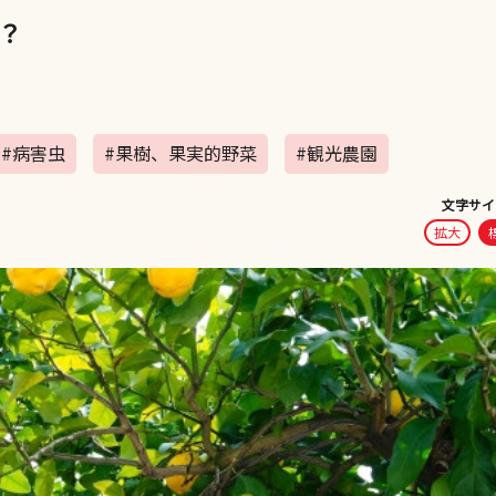
？
#病害虫
#果樹、果実的野菜
#観光農園
文字サイ
拡大