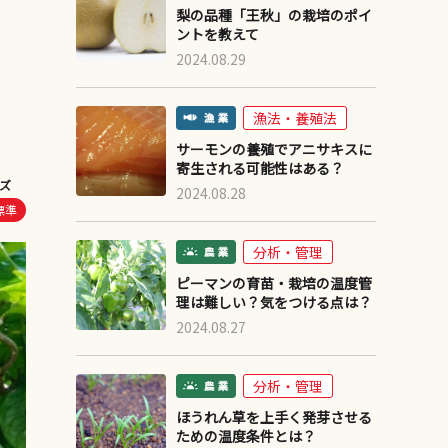
梨の品種「王秋」の栽培のポイ
ントを教えて
2024.08.29
漁法・養殖法
サーモンの養殖でアニサキスに
寄生される可能性はある？
ズ
2024.08.28
標準
分析・管理
ピーマンの育苗・栽培の温度管
理は難しい？気をつける点は？
2024.08.27
分析・管理
ほうれん草を上手く発芽させる
ための温度条件とは？