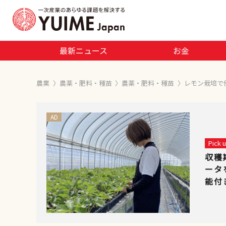
最新ニュース
お金
農業
〉
農薬・肥料・種苗
〉
農薬・肥料・種苗
〉
レモン栽培で
AD
Pick
収穫
ータ
能付