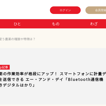
ログイン
会員登
ひと
もの
わざ
使う農薬の種類や特徴は？
 up記事
期の作業効率が格段にアップ！ スマートフォンに計量
を送信できる エー・アンド・デイ「Bluetooth通信機
きデジタルはかり」