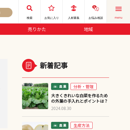
録
menu
検索
お気に⼊り
人材募集
お悩み相談
売りかた
地域
新着記事
分析・管理
デ
大きくきれいな白菜を作るため
の外葉の手入れとポイントは？
2024.08.30
生産方法